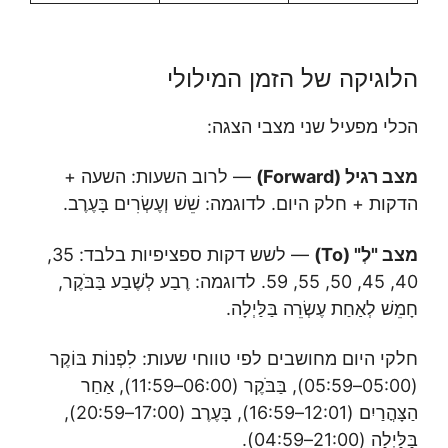
הלוגיקה של הזמן המילולי
הכלי מפעיל שני מצבי הצגה:
מצב רגיל (Forward)
— לרוב השעות: השעה +
הדקות + חלק היום. לדוגמה: שֵׁשׁ וְעֶשְׂרִים בָּעֶרֶב.
מצב "לְ" (To)
— לשש דקות ספציפיות בלבד: 35,
40, 45, 50, 55, 59. לדוגמה: רֶבַע לְשֶׁבַע בַּבֹּקֶר,
חָמֵשׁ לְאַחַת עֶשְׂרֵה בַּלַּיְלָה.
חלקי היום מחושבים לפי טווחי שעות: לִפְנוֹת בּוֹקֶר
(05:00–05:59), בַּבֹּקֶר (06:00–11:59), אַחַר
הַצָּהֳרַיִם (12:01–16:59), בָּעֶרֶב (17:00–20:59),
בַּלַּיְלָה (21:00–04:59).