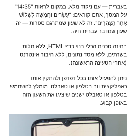
בעברית — עם ניקוד מלא. במקום לראות "14:35"
על המסך, אתם קוראים: "עֶשְׂרִים וַחֲמִשָּׁה לְשָׁלוֹשׁ
אַחַר הַצָּהֳרַיִם". זה לא שעון שמתרגם ספרות — זה
שעון שמדבר עברית חיה.
בחינה טכנית הכלי בנוי כדף HTML, ללא תלות
בשרתים, ללא מסד נתונים, ללא חיבור אינטרנט
(אחרי הטעינה הראשונה).
ניתן להפעיל אותו בכל דפדפן ולהתקין אותו
כאפליקצית ווב בטלפון או טאבלט. מומלץ להשתמש
בטלפון או טאבלט ישנים שיציגו את השעון הזה
באופן קבוע.