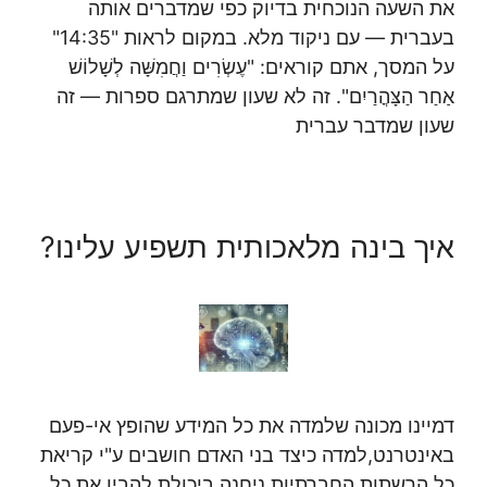
את השעה הנוכחית בדיוק כפי שמדברים אותה
בעברית — עם ניקוד מלא. במקום לראות "14:35"
על המסך, אתם קוראים: "עֶשְׂרִים וַחֲמִשָּׁה לְשָׁלוֹשׁ
אַחַר הַצָּהֳרַיִם". זה לא שעון שמתרגם ספרות — זה
שעון שמדבר עברית
איך בינה מלאכותית תשפיע עלינו?
דמיינו מכונה שלמדה את כל המידע שהופץ אי-פעם
באינטרנט,למדה כיצד בני האדם חושבים ע"י קריאת
כל הרשתות החברתיות,ניחנה ביכולת להבין את כל