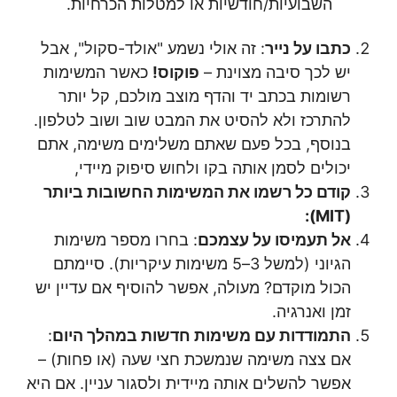
השבועיות/חודשיות או למטלות הכרחיות.
כתבו על נייר
: זה אולי נשמע "אולד-סקול", אבל
יש לכך סיבה מצוינת –
פוקוס!
כאשר המשימות
רשומות בכתב יד והדף מוצב מולכם, קל יותר
להתרכז ולא להסיט את המבט שוב ושוב לטלפון.
בנוסף, בכל פעם שאתם משלימים משימה, אתם
יכולים לסמן אותה בקו ולחוש סיפוק מיידי,
קודם כל רשמו את המשימות החשובות ביותר
(MIT):
אל תעמיסו על עצמכם
: בחרו מספר משימות
הגיוני (למשל 3–5 משימות עיקריות). סיימתם
הכול מוקדם? מעולה, אפשר להוסיף אם עדיין יש
זמן ואנרגיה.
התמודדות עם משימות חדשות במהלך היום
:
אם צצה משימה שנמשכת חצי שעה (או פחות) –
אפשר להשלים אותה מיידית ולסגור עניין. אם היא