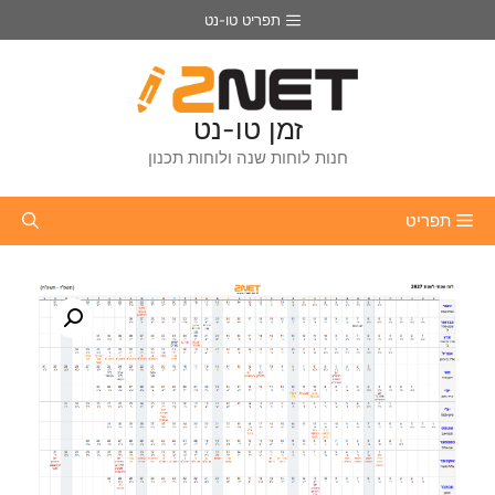
דלג
תפריט טו-נט
תוכן
זמן טו-נט
חנות לוחות שנה ולוחות תכנון
תפריט