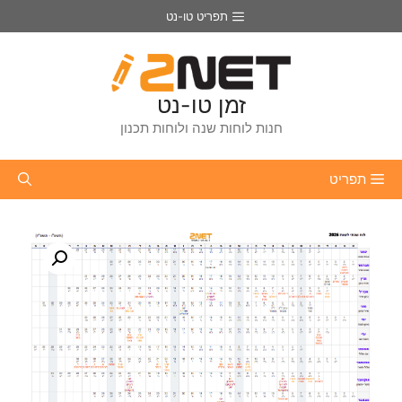
דלג
תפריט טו-נט
תוכן
זמן טו-נט
חנות לוחות שנה ולוחות תכנון
תפריט