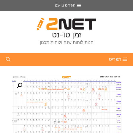
דלג
תפריט טו-נט
תוכן
זמן טו-נט
חנות לוחות שנה ולוחות תכנון
תפריט